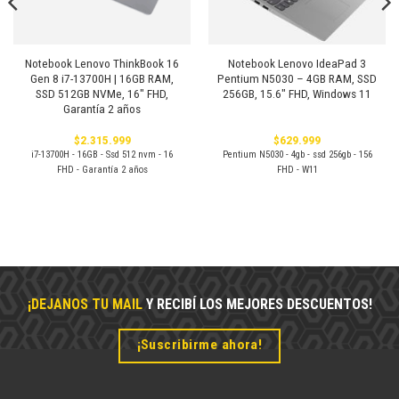
Notebook Lenovo ThinkBook 16
Notebook Lenovo IdeaPad 3
Gen 8 i7-13700H | 16GB RAM,
Pentium N5030 – 4GB RAM, SSD
SSD 512GB NVMe, 16″ FHD,
256GB, 15.6″ FHD, Windows 11
Garantía 2 años
$
2.315.999
$
629.999
i7-13700H - 16GB - Ssd 512 nvm - 16
Pentium N5030 - 4gb - ssd 256gb - 156
FHD - Garantía 2 años
FHD - W11
¡DEJANOS TU MAIL
Y RECIBÍ LOS MEJORES DESCUENTOS!
¡Suscribirme ahora!