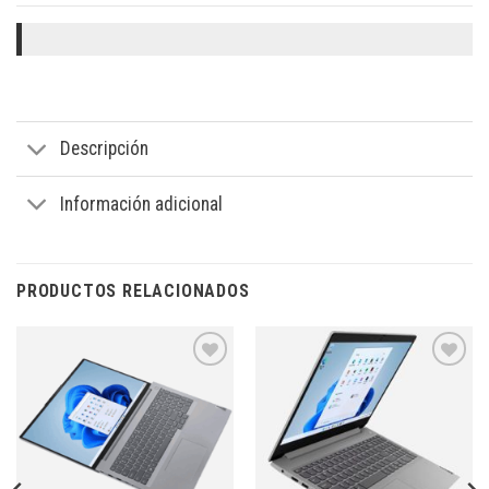
Descripción
Información adicional
PRODUCTOS RELACIONADOS
Añadir
Añadir
a la
a la
lista de
lista de
deseos
deseos