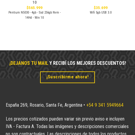
10
$
565.999
$
35.699
Pentium N5030 - 4gb - Ssd 256gb Nvm -
Wifi 5gb USB 3.0
14Hd - Win 10
¡DEJANOS TU MAIL
Y RECIBÍ LOS MEJORES DESCUENTOS!
¡Suscribirme ahora!
España 269, Rosario, Santa Fe, Argentina •
+54 9 341 5949664
Los precios cotizados pueden variar sin previo aviso e incluyen
IVA - Factura A. Todas las imágenes y descripciones comerciales
no son contractuales. Las descripciones de todos los productos