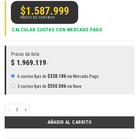
$
1.587.999
CALCULAR CUOTAS CON MERCADO PAGO
Precio de lista:
$ 1.969.119
.-
$
328.186
6 cuotas fijas de
vía Mercado Pago
$
550.506
3 cuotas fijas de
vía Nave
Notebook HP Pavilion 15-eg0048nr | Intel i7-1165G7, 16GB RAM, 512GB 
AÑADIR AL CARRITO