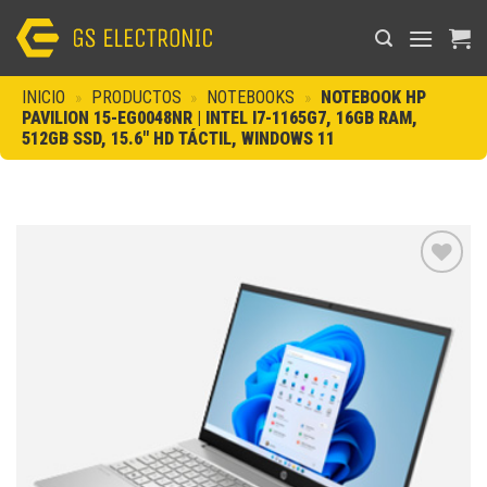
Saltar
al
contenido
INICIO
»
PRODUCTOS
»
NOTEBOOKS
»
NOTEBOOK HP
PAVILION 15-EG0048NR | INTEL I7-1165G7, 16GB RAM,
512GB SSD, 15.6″ HD TÁCTIL, WINDOWS 11
Añadir
a la
lista de
deseos