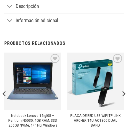
Descripción
Información adicional
PRODUCTOS RELACIONADOS
Añadir
Añadir
a la
a la
lista de
lista de
deseos
deseos
Notebook Lenovo 14igl05 –
PLACA DE RED USB WIFI TP-LINK
Pentium N5030, 4GB RAM, SSD
ARCHER T4U AC1300 DUAL
256GB NVMe, 14″ HD, Windows
BAND