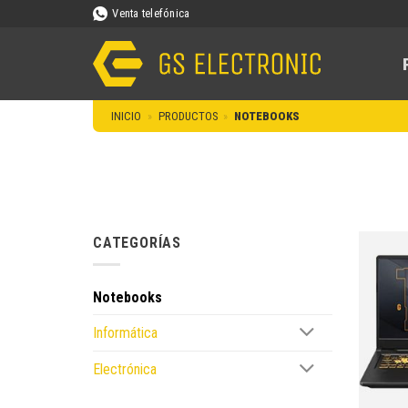
Saltar
Venta telefónica
al
contenido
INICIO
»
PRODUCTOS
»
NOTEBOOKS
CATEGORÍAS
Notebooks
Informática
Electrónica
+