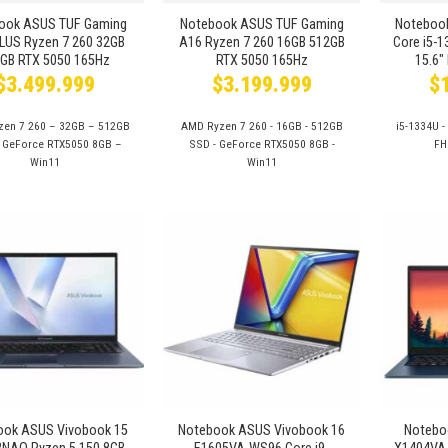
ook ASUS TUF Gaming
Notebook ASUS TUF Gaming
Noteboo
LUS Ryzen 7 260 32GB
A16 Ryzen 7 260 16GB 512GB
Core i5-
GB RTX 5050 165Hz
RTX 5050 165Hz
15.6″
$
3.499.999
$
3.199.999
$
en 7 260 – 32GB – 512GB
AMD Ryzen 7 260 - 16GB - 512GB
i5-1334U -
 GeForce RTX5050 8GB –
SSD - GeForce RTX5050 8GB -
FH
Win11
Win11
Añadir
Añadir
a la
a la
lista de
lista de
deseos
deseos
+
+
ook ASUS Vivobook 15
Notebook ASUS Vivobook 16
Notebo