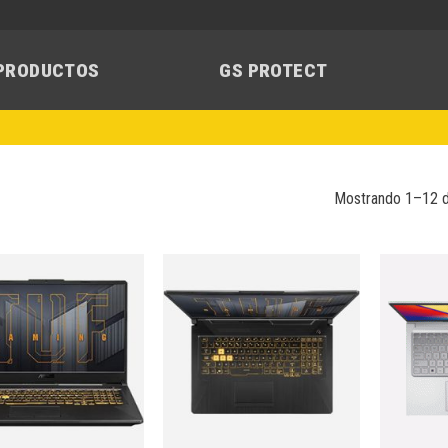
PRODUCTOS
GS PROTECT
Mostrando 1–12 d
Añadir
Añadir
a la
a la
lista de
lista de
deseos
deseos
+
+