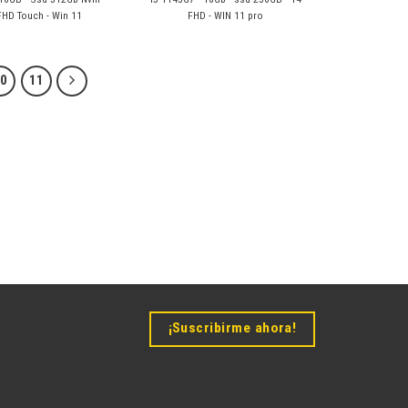
FHD Touch - Win 11
FHD - WIN 11 pro
10
11
¡Suscribirme ahora!