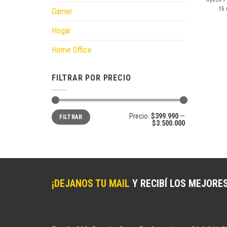
15.
Gamer
Hogar
Home Office
FILTRAR POR PRECIO
Precio
Precio
Precio:
$399.990
—
FILTRAR
mínimo
máximo
$3.500.000
¡DEJANOS TU MAIL
Y RECIBÍ LOS MEJORE