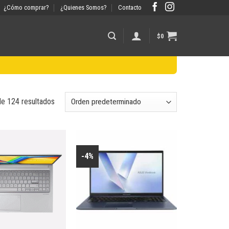
¿Cómo comprar?
¿Quienes Somos?
Contacto
$
0
e 124 resultados
-4%
Añadir
Añadir
a la
a la
lista de
lista de
deseos
deseos
+