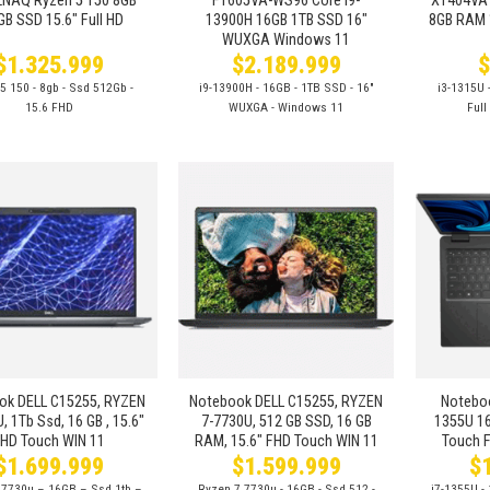
NAQ Ryzen 5 150 8GB
F1605VA-WS96 Core i9-
X1404VA 
GB SSD 15.6″ Full HD
13900H 16GB 1TB SSD 16″
8GB RAM 
WUXGA Windows 11
$
1.325.999
$
2.189.999
5 150 - 8gb - Ssd 512Gb -
i9-13900H - 16GB - 1TB SSD - 16″
i3-1315U 
15.6 FHD
WUXGA - Windows 11
Full
Añadir
Añadir
a la
a la
lista de
lista de
deseos
deseos
+
+
ok DELL C15255, RYZEN
Notebook DELL C15255, RYZEN
Noteboo
, 1Tb Ssd, 16 GB , 15.6″
7-7730U, 512 GB SSD, 16 GB
1355U 1
HD Touch WIN 11
RAM, 15.6″ FHD Touch WIN 11
Touch F
$
1.699.999
$
1.599.999
$
 7730u – 16GB – Ssd 1tb –
Ryzen 7 7730u - 16GB - Ssd 512 -
i7-1355U -