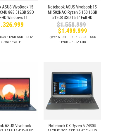
k ASUS VivoBook 15
Notebook ASUS Vivobook 15
1334U 8GB 512GB SSD
M1502NAQ Ryzen 5 150 16GB
 FHD Windows 11
512GB SSD 15.6″ Full HD
1.326.999
$
1.558.999
El
El
$
1.499.999
precio
precio
 8GB 512GB SSD - 15.6″
Ryzen 5 150 – 16GB DDR5 – SSD
original
actual
era:
es:
D - Windows 11
512GB – 15.6″ FHD
$1.558.999.
$1.499.999.
Añadir
Añadir
a la
a la
lista de
lista de
deseos
deseos
+
ok ASUS Vivobook
Notebook CX Ryzen 5 7430U