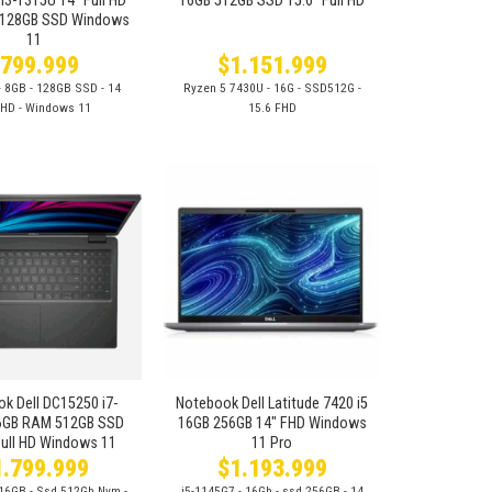
i3-1315U 14″ Full HD
16GB 512GB SSD 15.6″ Full HD
128GB SSD Windows
11
$
799.999
$
1.151.999
- 8GB - 128GB SSD - 14
Ryzen 5 7430U - 16G - SSD512G -
 HD - Windows 11
15.6 FHD
Añadir
Añadir
a la
a la
lista de
lista de
deseos
deseos
+
k Dell DC15250 i7-
Notebook Dell Latitude 7420 i5
6GB RAM 512GB SSD
16GB 256GB 14″ FHD Windows
ull HD Windows 11
11 Pro
1.799.999
$
1.193.999
 16GB - Ssd 512Gb Nvm -
i5-1145G7 - 16Gb - ssd 256GB - 14