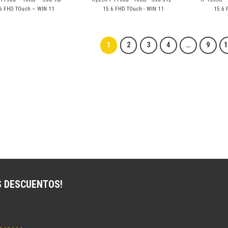
6 FHD TOuch – WIN 11
15.6 FHD TOuch - WIN 11
15.6 
1
2
3
4
…
9
S DESCUENTOS!