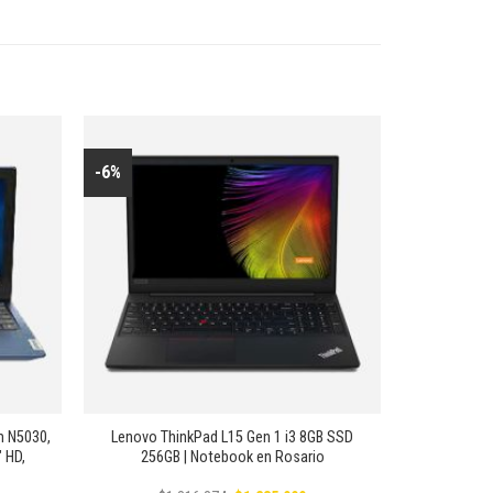
-6%
Añadir
Añadir
a la
a la
lista de
lista de
deseos
deseos
+
m N5030,
Lenovo ThinkPad L15 Gen 1 i3 8GB SSD
 HD,
256GB | Notebook en Rosario