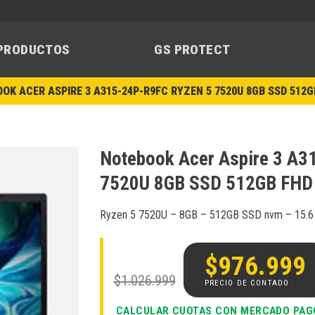
PRODUCTOS
GS PROTECT
OK ACER ASPIRE 3 A315-24P-R9FC RYZEN 5 7520U 8GB SSD 512G
Notebook Acer Aspire 3 A3
7520U 8GB SSD 512GB FHD
Añadir
a la
Ryzen 5 7520U – 8GB – 512GB SSD nvm – 15.
lista de
deseos
El
precio
$
976.999
original
$
1.026.999
era:
$1.026.999.
CALCULAR CUOTAS CON MERCADO PAG