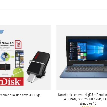
Añadir
a la
lista de
deseos
+
Notebook Lenovo 14igl05 – Pentiu
ndrive dual usb drive 3.0 16gb
4GB RAM, SSD 256GB NVMe, 14″
Windows 10