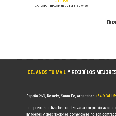
$
18.359
a) 2.400 x 600
 capacidad para
CARGADOR INALAMBRICO para telefonos
Dua
¡DEJANOS TU MAIL
Y RECIBÍ LOS MEJORE
España 269, Rosario, Santa Fe, Argentina •
+54 9 341 
Los precios cotizados pueden variar sin previo aviso e 
imágenes y descripciones comerciales no son contract