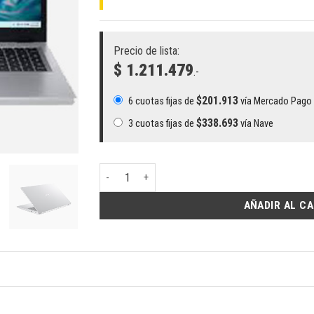
Precio de lista:
$ 1.211.479
.-
$
201.913
6 cuotas fijas de
vía Mercado Pago
$
338.693
3 cuotas fijas de
vía Nave
Notebook Acer Aspire 3 A315-24P-R9FC Ryzen 5 7
AÑADIR AL C