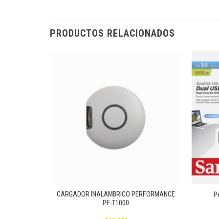
PRODUCTOS RELACIONADOS
Añadir
Añadir
a la
a la
lista de
lista de
deseos
deseos
+
+
1212W – 21
CARGADOR INALAMBRICO PERFORMANCE
Pe
.0
PF-T1000