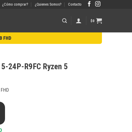
¿Cómo comprar?
¿Quienes Somos?
Contacto
$
0
B FHD
15-24P-R9FC Ryzen 5
6 FHD
El
precio
actual
es:
$976.999.
O