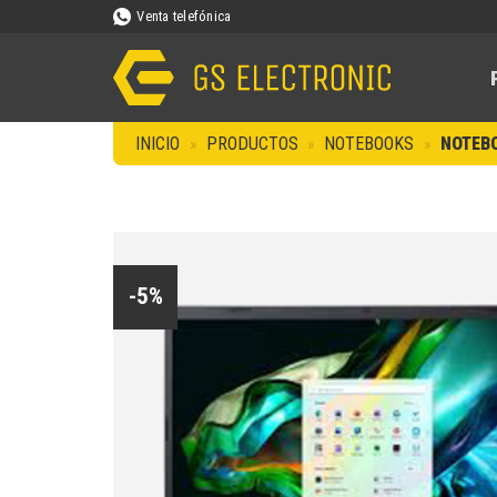
Saltar
Venta telefónica
al
contenido
INICIO
»
PRODUCTOS
»
NOTEBOOKS
»
NOTEBO
-5%