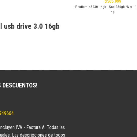
$
565.999
Pentium N5030 - 4gb - Ssd 256gb Nvm - 1
10
l usb drive 3.0 16gb
S DESCUENTOS!
5949664
incluyen IVA - Factura A. Todas las
uales. Las descripciones de todos