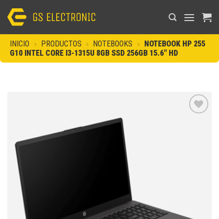
Saltar
al
contenido
INICIO
»
PRODUCTOS
»
NOTEBOOKS
»
NOTEBOOK HP 255
G10 INTEL CORE I3-1315U 8GB SSD 256GB 15.6″ HD
Añadir
a la
lista de
deseos