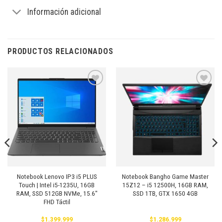
Información adicional
PRODUCTOS RELACIONADOS
Añadir
Añadir
a la
a la
lista de
lista de
deseos
deseos
Notebook Lenovo IP3 i5 PLUS
Notebook Bangho Game Master
Touch | Intel i5-1235U, 16GB
15Z12 – i5 12500H, 16GB RAM,
RAM, SSD 512GB NVMe, 15.6″
SSD 1TB, GTX 1650 4GB
FHD Táctil
$
1.399.999
$
1.286.999