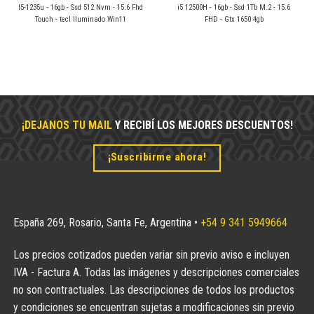
I5-1235u - 16gb - Ssd 512 Nvm - 15.6 Fhd
i5 12500H - 16gb - Ssd 1Tb M.2 - 15.6
Touch - tecl Iluminado Win11
FHD - Gtx 1650 4gb
¡DEJANOS TU MAIL
Y RECIBÍ LOS MEJORES DESCUENTOS!
¡Suscribirme ahora!
España 269, Rosario, Santa Fe, Argentina •
+54 9 341 5949664
Los precios cotizados pueden variar sin previo aviso e incluyen
IVA - Factura A. Todas las imágenes y descripciones comerciales
no son contractuales. Las descripciones de todos los productos
y condiciones se encuentran sujetas a modificaciones sin previo