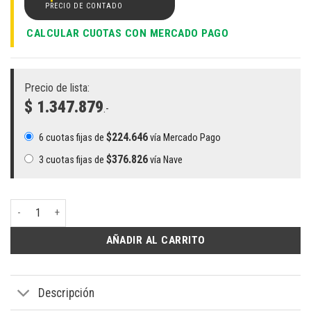
CALCULAR CUOTAS CON MERCADO PAGO
Precio de lista:
$ 1.347.879
.-
$
224.646
6 cuotas fijas de
vía Mercado Pago
$
376.826
3 cuotas fijas de
vía Nave
Notebook HP 255 G10 Intel Core i3-1315U 8GB SSD 256GB 15.6" HD cant
AÑADIR AL CARRITO
Descripción