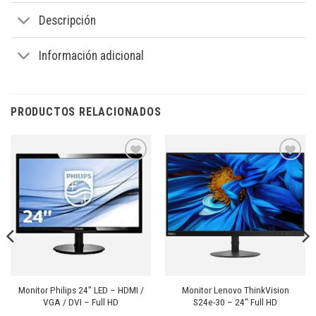
Descripción
Información adicional
PRODUCTOS RELACIONADOS
Añadir
Añadir
a la
a la
lista de
lista de
deseos
deseos
Monitor Philips 24″ LED – HDMI /
Monitor Lenovo ThinkVision
VGA / DVI – Full HD
S24e-30 – 24″ Full HD