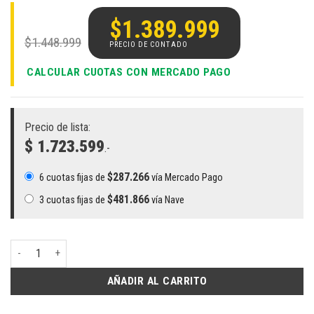
El
El
precio
precio
$
1.389.999
original
actual
$
1.448.999
era:
es:
$1.448.999.
$1.389.999.
CALCULAR CUOTAS CON MERCADO PAGO
Precio de lista:
$ 1.723.599
.-
$
287.266
6 cuotas fijas de
vía Mercado Pago
$
481.866
3 cuotas fijas de
vía Nave
Notebook HP 15.6 255 G10 PLUS | Ryzen 5 7530U, 16GB RAM, SSD 512GB
AÑADIR AL CARRITO