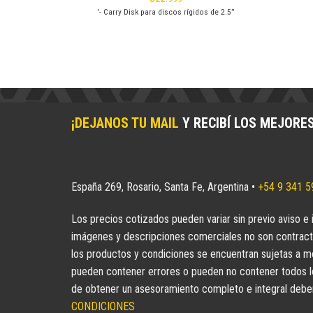
 que elijas!
'- Carry Disk para discos rígidos de 2.5”
¡DEJANOS TU MAIL
Y RECIBÍ LOS MEJORE
España 269, Rosario, Santa Fe, Argentina •
+54 9 341 
Los precios cotizados pueden variar sin previo aviso e 
imágenes y descripciones comerciales no son contract
los productos y condiciones se encuentran sujetas a mo
pueden contener errores o pueden no contener todos los
de obtener un asesoramiento completo e integral deberá
CONDICIONES