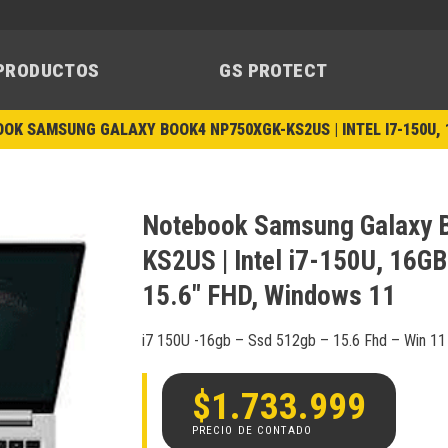
PRODUCTOS
GS PROTECT
OK SAMSUNG GALAXY BOOK4 NP750XGK-KS2US | INTEL I7-150U, 1
Notebook Samsung Galaxy
KS2US | Intel i7-150U, 16
Añadir
15.6″ FHD, Windows 11
a la
lista de
deseos
i7 150U -16gb – Ssd 512gb – 15.6 Fhd – Win 11
$
1.733.999