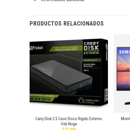
PRODUCTOS RELACIONADOS
Añadir
Añadir
a la
a la
lista de
lista de
deseos
deseos
+
+
Carry Disk 2.5 Case Disco Rigido Externo
Monit
A400 SATA3
Usb Noga
$
22.999