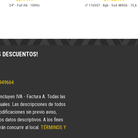
24" - Full Hd - 100Hz
i7 1165G7 - 8gb - Ssd 480Gb - 15,6
S DESCUENTOS!
5949664
incluyen IVA - Factura A. Todas las
uales. Las descripciones de todos
dificaciones sin previo aviso,
 datos descriptivos. A los fines
n concurrir al local.
TÉRMINOS Y