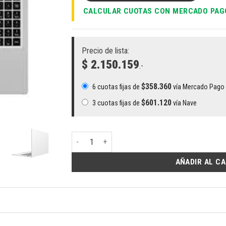
CALCULAR CUOTAS CON MERCADO PAG
Precio de lista:
$ 2.150.159
.-
$
358.360
6 cuotas fijas de
vía Mercado Pago
$
601.120
3 cuotas fijas de
vía Nave
Notebook Samsung Galaxy Book4 NP750XGK-KS2US |
AÑADIR AL C