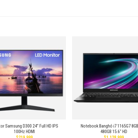
Añadir
a la
lista de
deseos
+
or Samsung D300 24” Full HD IPS
Notebook Banghó i7 1165G7 8G
100Hz HDMI
480GB 15.6″ HD
$
219.999
$
1.128.999