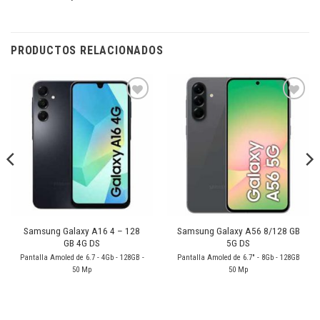
PRODUCTOS RELACIONADOS
Añadir
Añadir
a la
a la
lista de
lista de
deseos
deseos
Samsung Galaxy A16 4 – 128
Samsung Galaxy A56 8/128 GB
GB 4G DS
5G DS
Pantalla Amoled de 6.7 - 4Gb - 128GB -
Pantalla Amoled de 6.7" - 8Gb - 128GB
50 Mp
50 Mp