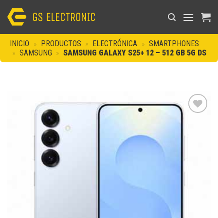
Saltar
al
contenido
INICIO
»
PRODUCTOS
»
ELECTRÓNICA
»
SMARTPHONES
»
SAMSUNG
»
SAMSUNG GALAXY S25+ 12 – 512 GB 5G DS
Añadir
a la
lista de
deseos