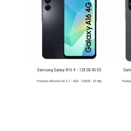
Añadir
Añadir
a la
a la
lista de
lista de
deseos
deseos
+
+
56 GB 5G DS
Samsung Galaxy A16 4 – 128 GB 4G DS
Sams
256Gb - 50Mp
Pantalla Amoled de 6.7 - 4Gb - 128GB - 50 Mp
Pantal