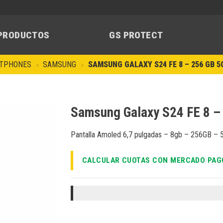
PRODUCTOS
GS PROTECT
TPHONES
»
SAMSUNG
»
SAMSUNG GALAXY S24 FE 8 – 256 GB 5
Samsung Galaxy S24 FE 8 –
Pantalla Amoled 6,7 pulgadas – 8gb – 256GB –
Añadir
a la
lista de
CALCULAR CUOTAS CON MERCADO PAG
deseos