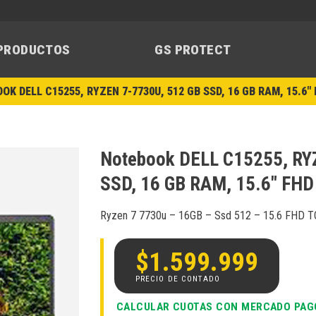
PRODUCTOS
GS PROTECT
OK DELL C15255, RYZEN 7-7730U, 512 GB SSD, 16 GB RAM, 15.6″
Notebook DELL C15255, RY
SSD, 16 GB RAM, 15.6″ FHD
Añadir
a la
Ryzen 7 7730u – 16GB – Ssd 512 – 15.6 FHD T
lista de
deseos
$
1.599.999
CALCULAR CUOTAS CON MERCADO PAG