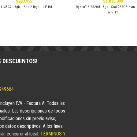
$
983.999
$
1.015.999
-1135G7 - 8gb - Ssd 240gb - 14" Hd
Ryzen™ 5 7520U - 8gb - Ssd 256GB Nvm -
WIN 11
S DESCUENTOS!
5949664
incluyen IVA - Factura A. Todas las
uales. Las descripciones de todos
dificaciones sin previo aviso,
 datos descriptivos. A los fines
n concurrir al local.
TÉRMINOS Y