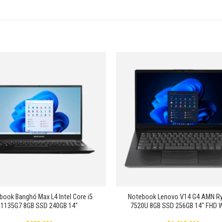
Añadir
a la
lista de
deseos
+
book Banghó Max L4 Intel Core i5
Notebook Lenovo V14 G4 AMN Ry
1135G7 8GB SSD 240GB 14″
7520U 8GB SSD 256GB 14″ FHD 