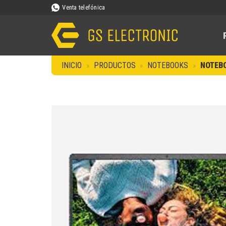
Saltar
Venta telefónica
al
contenido
INICIO
»
PRODUCTOS
»
NOTEBOOKS
»
NOTEBO