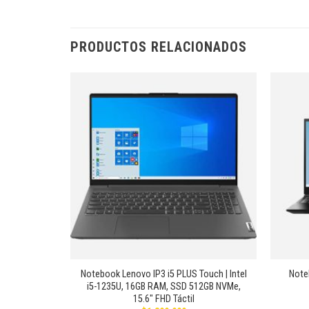
PRODUCTOS RELACIONADOS
Añadir
Añadir
a la
a la
lista de
lista de
deseos
deseos
+
+
r | Intel i7-
Notebook Lenovo IP3 i5 PLUS Touch | Intel
Note
, 15.6″ HD
i5-1235U, 16GB RAM, SSD 512GB NVMe,
1
15.6″ FHD Táctil