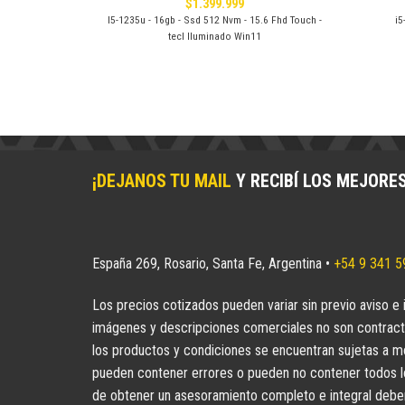
$
1.399.999
Tactil - Win10
I5-1235u - 16gb - Ssd 512 Nvm - 15.6 Fhd Touch -
i5
tecl Iluminado Win11
¡DEJANOS TU MAIL
Y RECIBÍ LOS MEJORE
España 269, Rosario, Santa Fe, Argentina •
+54 9 341 
Los precios cotizados pueden variar sin previo aviso e 
imágenes y descripciones comerciales no son contract
los productos y condiciones se encuentran sujetas a mo
pueden contener errores o pueden no contener todos los
de obtener un asesoramiento completo e integral deberá