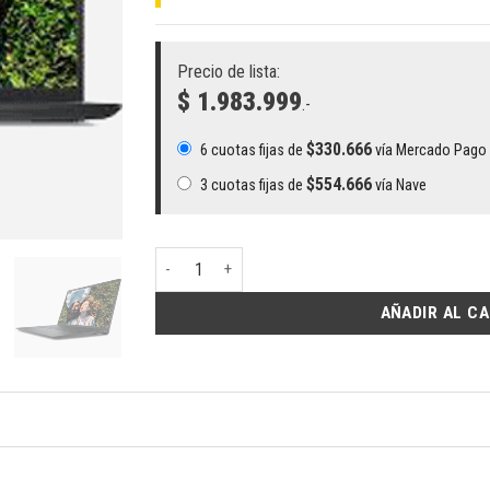
Precio de lista:
$ 1.983.999
.-
$
330.666
6 cuotas fijas de
vía Mercado Pago
$
554.666
3 cuotas fijas de
vía Nave
Notebook DELL C15255, RYZEN 7-7730U, 512 GB SS
AÑADIR AL C