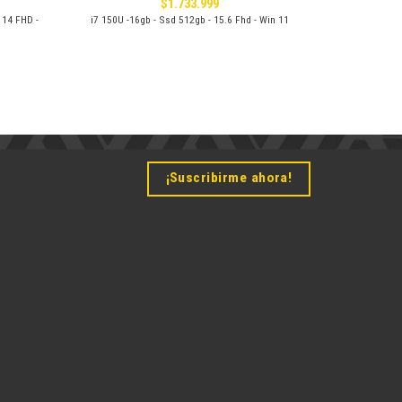
$
1.733.999
 14 FHD -
i7 150U -16gb - Ssd 512gb - 15.6 Fhd - Win 11
¡Suscribirme ahora!