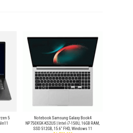
Añadir
Añadir
a la
a la
lista de
lista de
deseos
deseos
+
zen 5
Notebook Samsung Galaxy Book4
Win11
NP750XGK-KS2US | Intel i7-150U, 16GB RAM,
SSD 512GB, 15.6″ FHD, Windows 11