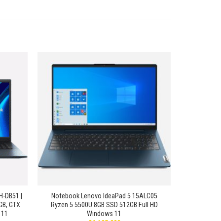
Añadir
Añadir
a la
a la
lista de
lista de
deseos
deseos
+
-DB51 |
Notebook Lenovo IdeaPad 5 15ALC05
GB, GTX
Ryzen 5 5500U 8GB SSD 512GB Full HD
 11
Windows 11