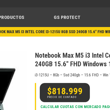
PRODUCTOS
GS PROTECT
OK MAX M5 I3 INTEL CORE I3-1215U 8GB SSD 240GB 15.6″ FHD W
Notebook Max M5 i3 Intel 
240GB 15.6″ FHD Windows 
Añadir
a la
i3-1215U – 8Gb – Ssd 240gb – 15.6 FHD – Win 
lista de
deseos
$
818.999
CALCULAR CUOTAS CON MERCADO PAG