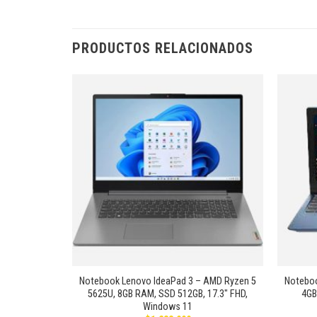
PRODUCTOS RELACIONADOS
Añadir
Añadir
a la
a la
lista de
lista de
deseos
deseos
+
+
5-FA PLUS |
Notebook Lenovo IdeaPad 3 – AMD Ryzen 5
Noteboo
M, SSD 512GB
5625U, 8GB RAM, SSD 512GB, 17.3″ FHD,
4GB
B,
Windows 11