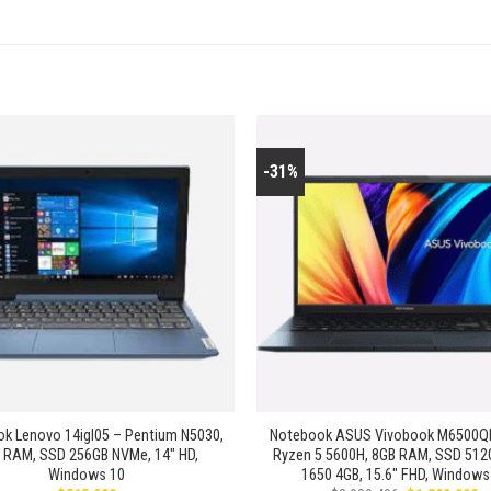
-31%
Añadir
a la
lista de
deseos
+
k Lenovo 14igl05 – Pentium N5030,
Notebook ASUS Vivobook M6500QH
 RAM, SSD 256GB NVMe, 14″ HD,
Ryzen 5 5600H, 8GB RAM, SSD 512
Windows 10
1650 4GB, 15.6″ FHD, Windows