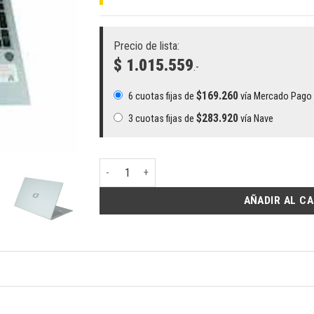
Precio de lista:
$ 1.015.559
.-
$
169.260
6 cuotas fijas de
vía Mercado Pago
$
283.920
3 cuotas fijas de
vía Nave
Notebook Max M5 i3 Intel Core i3-1215U 8GB SSD 
AÑADIR AL C