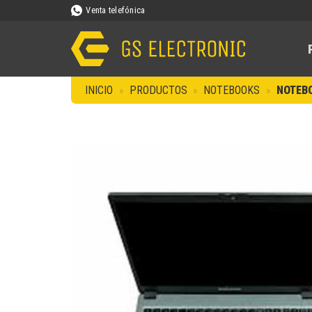
Saltar
Venta telefónica
al
contenido
INICIO
»
PRODUCTOS
»
NOTEBOOKS
»
NOTEBO