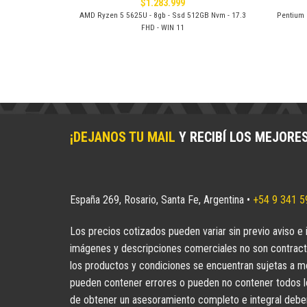
$
1.283.999
 15.6 FHD - GTX
AMD Ryzen 5 5625U - 8gb - Ssd 512GB Nvm - 17.3
Pentium 
FHD - WIN 11
¡DEJANOS TU MAIL
Y RECIBÍ LOS MEJORE
España 269, Rosario, Santa Fe, Argentina •
+54 9 341 
Los precios cotizados pueden variar sin previo aviso e 
imágenes y descripciones comerciales no son contract
los productos y condiciones se encuentran sujetas a mo
pueden contener errores o pueden no contener todos los
de obtener un asesoramiento completo e integral deberá