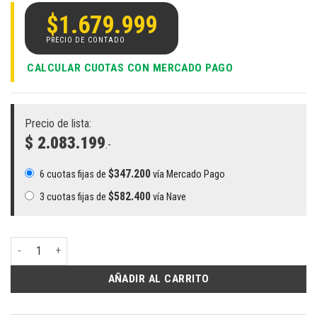
$
1.679.999
CALCULAR CUOTAS CON MERCADO PAGO
Precio de lista:
$ 2.083.199
.-
$
347.200
6 cuotas fijas de
vía Mercado Pago
$
582.400
3 cuotas fijas de
vía Nave
Notebook Lenovo ThinkBook 16 Gen 8 i5 210H | 16" WUXGA IPS, Intel C
AÑADIR AL CARRITO