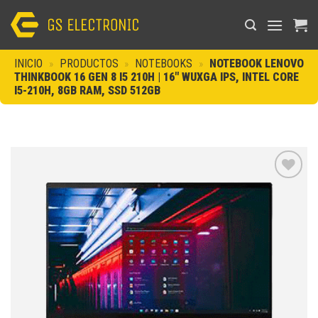
Saltar
al
contenido
INICIO
»
PRODUCTOS
»
NOTEBOOKS
»
NOTEBOOK LENOVO
THINKBOOK 16 GEN 8 I5 210H | 16″ WUXGA IPS, INTEL CORE
I5-210H, 8GB RAM, SSD 512GB
Añadir
a la
lista de
deseos