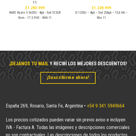
11
$
1.283.999
$
1.228.999
AMD Ryzen 5 5625U - 8gb - Ssd 512GB
I5 1235U – 8gb – Ssd 256gb – 15,6 Hd –
Nvm - 17.3 FHD - WIN 11
Win 11
¡DEJANOS TU MAIL
Y RECIBÍ LOS MEJORES DESCUENTOS!
¡Suscribirme ahora!
España 269, Rosario, Santa Fe, Argentina •
+54 9 341 5949664
Los precios cotizados pueden variar sin previo aviso e incluyen
IVA - Factura A. Todas las imágenes y descripciones comerciales
no son contractuales. Las descripciones de todos los productos