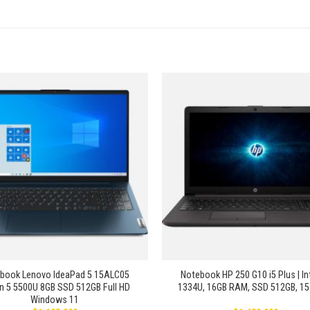
Añadir
a la
lista de
deseos
+
book Lenovo IdeaPad 5 15ALC05
Notebook HP 250 G10 i5 Plus | Int
n 5 5500U 8GB SSD 512GB Full HD
1334U, 16GB RAM, SSD 512GB, 15
Windows 11