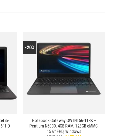
-20%
Añadir
Añadir
a la
a la
lista de
lista de
deseos
deseos
+
el i5-
Notebook Gateway GWTN156-11BK –
.6″ HD
Pentium N5030, 4GB RAM, 128GB eMMC,
15.6″ FHD, Windows