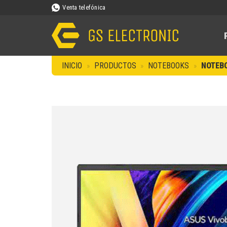
Saltar
Venta telefónica
al
contenido
INICIO
»
PRODUCTOS
»
NOTEBOOKS
»
NOTEBO