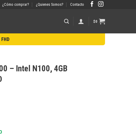
¿Cómo comprar?
¿Quienes Somos?
Contacto
$
0
″ FHD
0 – Intel N100, 4GB
D
O