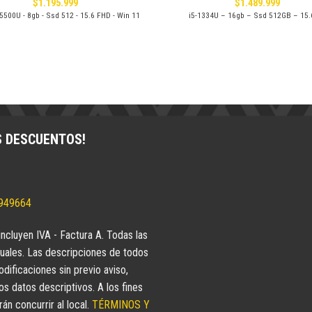
$
1.195.999
$
1.489.999
5500U - 8gb - Ssd 512 - 15.6 FHD - Win 11
i5-1334U – 16gb – Ssd 512GB – 15.
S DESCUENTOS!
5949664
incluyen IVA - Factura A. Todas las
uales. Las descripciones de todos
dificaciones sin previo aviso,
 datos descriptivos. A los fines
n concurrir al local.
TÉRMINOS Y