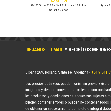
$
2.641.999
5.6 FHD - Gtx
i7-13700H – 32GB – Ssd 512 nvm – 16 FHD –
Ryzen 5 
Garantía 2 años
¡DEJANOS TU MAIL
Y RECIBÍ LOS MEJORE
España 269, Rosario, Santa Fe, Argentina •
+54 9 341 
Los precios cotizados pueden variar sin previo aviso e 
imágenes y descripciones comerciales no son contract
los productos y condiciones se encuentran sujetas a mo
pueden contener errores o pueden no contener todos los
de obtener un asesoramiento completo e integral deberá