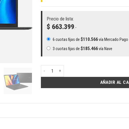
Precio de lista:
$ 663.399
.-
$
110.566
6 cuotas fijas de
vía Mercado Pago
$
185.466
3 cuotas fijas de
vía Nave
Notebook ASUS E1504 I-N100 - Intel N100, 4GB RA
AÑADIR AL C