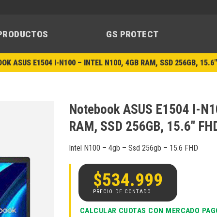
PRODUCTOS
GS PROTECT
OK ASUS E1504 I-N100 – INTEL N100, 4GB RAM, SSD 256GB, 15.6
Notebook ASUS E1504 I-N10
RAM, SSD 256GB, 15.6″ FH
Añadir
a la
Intel N100 – 4gb – Ssd 256gb – 15.6 FHD
lista de
deseos
$
534.999
CALCULAR CUOTAS CON MERCADO PAG