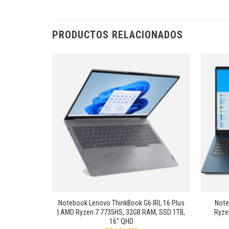
PRODUCTOS RELACIONADOS
Añadir
Añadir
a la
a la
lista de
lista de
deseos
deseos
+
+
 15Z12 – i5
Notebook Lenovo ThinkBook G6 IRL 16 Plus
Note
GTX 1650 4GB
| AMD Ryzen 7 7735HS, 32GB RAM, SSD 1TB,
Ryze
16″ QHD