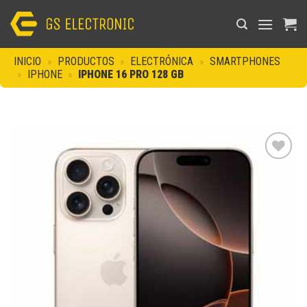
Saltar
al
contenido
INICIO
»
PRODUCTOS
»
ELECTRÓNICA
»
SMARTPHONES
»
IPHONE
»
IPHONE 16 PRO 128 GB
Añadir
a la
lista de
deseos