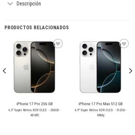
Descripción
PRODUCTOS RELACIONADOS
Añadir
Añadir
a la
a la
lista de
lista de
deseos
deseos
iPhone 17 Pro 256 GB
iPhone 17 Pro Max 512 GB
6.3" Super Retina XDR OLED - 256GB -
6.9" Super Retina XDR OLED - 512Gb -
48 MP,
48Mp