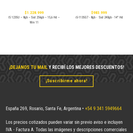
$
1.228.999
$
983.999
I5 1235U – 8gb – Ssd 256gb – 15,6 Hd –
i5-1135G7 - 8gb - Ssd 240gb - 14" Hd
Win 11
.
¡DEJANOS TU MAIL
Y RECIBÍ LOS MEJORES DESCUENTOS!
¡Suscribirme ahora!
España 269, Rosario, Santa Fe, Argentina •
+54 9 341 5949664
Los precios cotizados pueden variar sin previo aviso e incluyen
IVA - Factura A. Todas las imágenes y descripciones comerciales