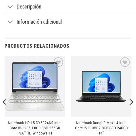
Descripción
Información adicional
PRODUCTOS RELACIONADOS
Añadir
Añadir
a la
a la
lista de
lista de
deseos
deseos
Notebook HP 15-DY5024NR Intel
Notebook Banghó Max L4 Intel
Core i5-1235U 8GB SSD 256GB
Core i5 1135G7 8GB SSD 240GB
15.6″ HD Windows 11
14″