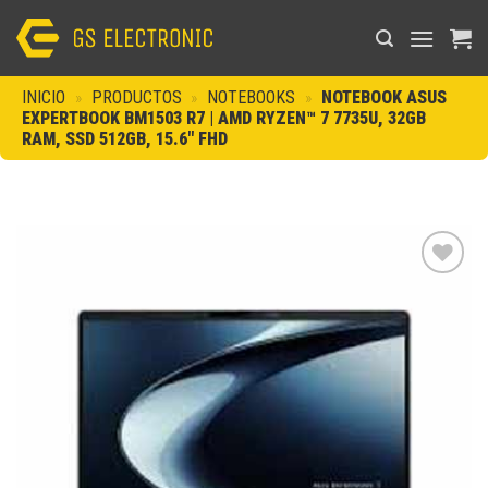
Saltar
al
contenido
INICIO
»
PRODUCTOS
»
NOTEBOOKS
»
NOTEBOOK ASUS
EXPERTBOOK BM1503 R7 | AMD RYZEN™ 7 7735U, 32GB
RAM, SSD 512GB, 15.6″ FHD
Añadir
a la
lista de
deseos