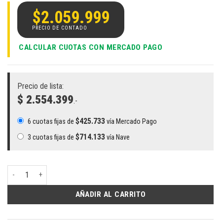
$
2.059.999
CALCULAR CUOTAS CON MERCADO PAGO
Precio de lista:
$ 2.554.399
.-
$
425.733
6 cuotas fijas de
vía Mercado Pago
$
714.133
3 cuotas fijas de
vía Nave
Notebook ASUS ExpertBook BM1503 R7 | AMD Ryzen™ 7 7735U, 32GB RAM
AÑADIR AL CARRITO