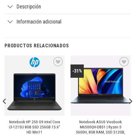
Descripción
Información adicional
PRODUCTOS RELACIONADOS
-31%
Añadir
Añadir
a la
a la
lista de
lista de
deseos
deseos
Notebook HP 250 G9 Intel Core
Notebook ASUS Vivobook
i3-1215U 8GB SSD 256GB 15.6″
M6500QH-DB51 | Ryzen 5
HD Win11
5600H, 8GB RAM, SSD 512GB,