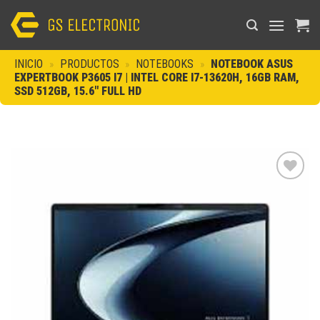
Saltar
al
contenido
INICIO
»
PRODUCTOS
»
NOTEBOOKS
»
NOTEBOOK ASUS
EXPERTBOOK P3605 I7 | INTEL CORE I7-13620H, 16GB RAM,
SSD 512GB, 15.6″ FULL HD
Añadir
a la
lista de
deseos