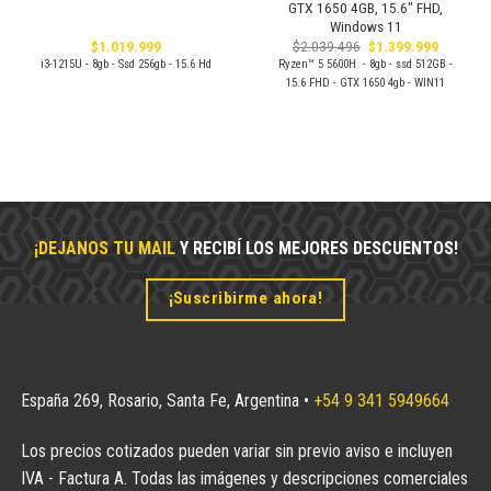
GTX 1650 4GB, 15.6″ FHD,
Windows 11
El
El
$
1.019.999
$
2.039.496
$
1.399.999
precio
precio
i3-1215U - 8gb - Ssd 256gb - 15.6 Hd
Ryzen™ 5 5600H - 8gb - ssd 512GB -
original
actual
15.6 FHD - GTX 1650 4gb - WIN11
era:
es:
$2.039.496.
$1.399.9
¡DEJANOS TU MAIL
Y RECIBÍ LOS MEJORES DESCUENTOS!
¡Suscribirme ahora!
España 269, Rosario, Santa Fe, Argentina •
+54 9 341 5949664
Los precios cotizados pueden variar sin previo aviso e incluyen
IVA - Factura A. Todas las imágenes y descripciones comerciales