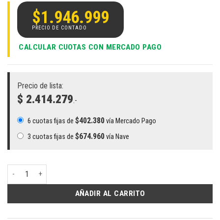
$
1.946.999
CALCULAR CUOTAS CON MERCADO PAGO
Precio de lista:
$ 2.414.279
.-
$
402.380
6 cuotas fijas de
vía Mercado Pago
$
674.960
3 cuotas fijas de
vía Nave
Notebook Asus ExpertBook P3605 i7 | Intel Core i7-13620H, 16GB RAM, 
AÑADIR AL CARRITO