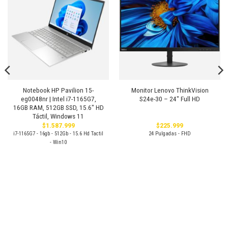
Añadir
Añadir
a la
a la
lista de
lista de
deseos
deseos
Notebook HP Pavilion 15-
Monitor Lenovo ThinkVision
eg0048nr | Intel i7-1165G7,
S24e-30 – 24″ Full HD
16GB RAM, 512GB SSD, 15.6″ HD
Táctil, Windows 11
$
1.587.999
$
225.999
i7-1165G7 - 16gb - 512Gb - 15.6 Hd Tactil
24 Pulgadas - FHD
.
- Win10