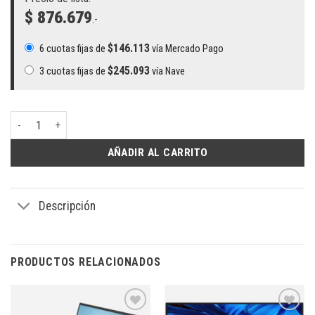
$ 876.679
.-
$
146.113
6 cuotas fijas de
vía Mercado Pago
$
245.093
3 cuotas fijas de
vía Nave
PC Core i3 12100 – 8GB RAM – SSD 240GB cantidad
AÑADIR AL CARRITO
Descripción
PRODUCTOS RELACIONADOS