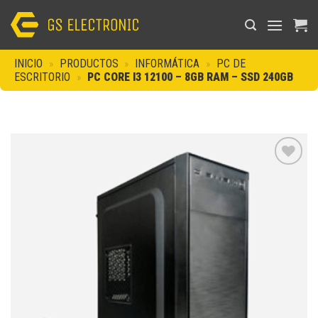
Saltar
al
contenido
INICIO
»
PRODUCTOS
»
INFORMÁTICA
»
PC DE
ESCRITORIO
»
PC CORE I3 12100 – 8GB RAM – SSD 240GB
Añadir
a la
lista de
deseos