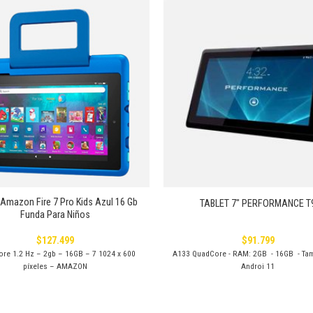
Añadir
a la
lista de
deseos
+
 Amazon Fire 7 Pro Kids Azul 16 Gb
TABLET 7″ PERFORMANCE T
Funda Para Niños
$
127.499
$
91.799
ore 1.2 Hz – 2gb – 16GB – 7 1024 x 600
A133 QuadCore - RAM: 2GB - 16GB - Tam
píxeles – AMAZON
Androi 11