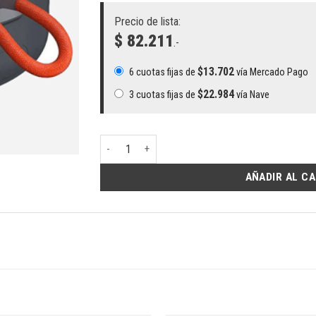
Precio de lista:
$ 82.211
.-
$
13.702
6 cuotas fijas de
vía Mercado Pago
$
22.984
3 cuotas fijas de
vía Nave
PARLANTE PORTABLE BLUETOOTH XIAOMI cantid
AÑADIR AL C