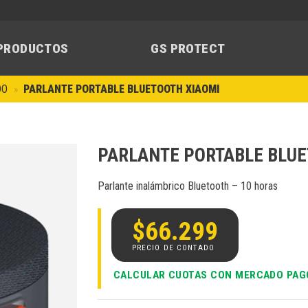
PRODUCTOS
GS PROTECT
DO
»
PARLANTE PORTABLE BLUETOOTH XIAOMI
PARLANTE PORTABLE BLUE
Parlante inalámbrico Bluetooth – 10 horas
Añadir
a la
lista de
$
66.299
deseos
CALCULAR CUOTAS CON MERCADO PAG