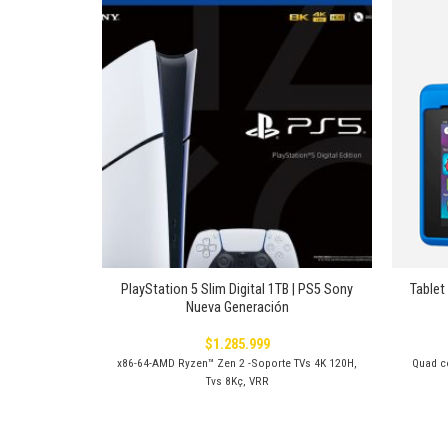
Añadir
Añadir
a la
a la
lista de
lista de
deseos
deseos
+
+
PlayStation 5 Slim Digital 1TB | PS5 Sony
Tablet
1TB
Nueva Generación
$
1.285.999
 nuevos mundos
x86-64-AMD Ryzen™ Zen 2 -Soporte TVs 4K 120H,
Quad c
finición con
Tvs 8Kç, VRR
entes.