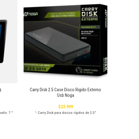
Añadir
Añadir
a la
a la
lista de
lista de
deseos
deseos
+
Carry Disk 2.5 Case Disco Rigido Externo
9
Usb Noga
$
22.999
año: 7 "
'- Carry Disk para discos rígidos de 2.5”