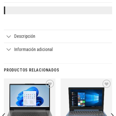
Descripción
Información adicional
PRODUCTOS RELACIONADOS
Añadir
Añadir
a la
a la
lista de
lista de
deseos
deseos