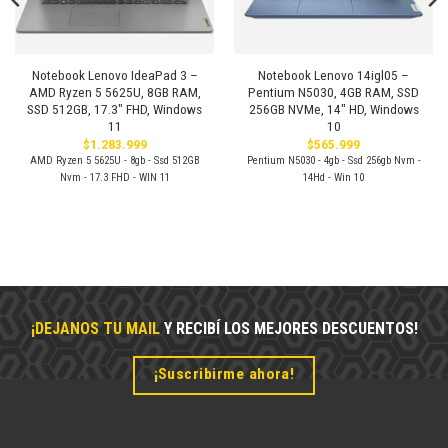
Notebook Lenovo IdeaPad 3 –
Notebook Lenovo 14igl05 –
AMD Ryzen 5 5625U, 8GB RAM,
Pentium N5030, 4GB RAM, SSD
SSD 512GB, 17.3″ FHD, Windows
256GB NVMe, 14″ HD, Windows
11
10
$
1.283.999
$
565.999
AMD Ryzen 5 5625U - 8gb - Ssd 512GB
Pentium N5030 - 4gb - Ssd 256gb Nvm -
Nvm - 17.3 FHD - WIN 11
14Hd - Win 10
¡DEJANOS TU MAIL
Y RECIBÍ LOS MEJORES DESCUENTOS!
¡Suscribirme ahora!