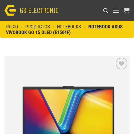
Saltar
al
contenido
INICIO
»
PRODUCTOS
»
NOTEBOOKS
»
NOTEBOOK ASUS
VIVOBOOK GO 15 OLED (E1504F)
Añadir
a la
lista de
deseos