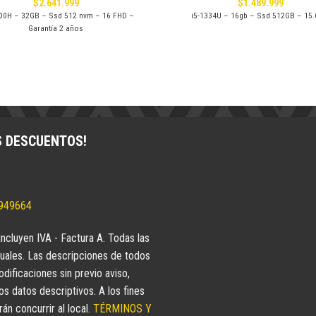
$
2.641.999
$
1.489.999
700H – 32GB – Ssd 512 nvm – 16 FHD –
i5-1334U – 16gb – Ssd 512GB – 15.
Garantía 2 años
S DESCUENTOS!
5949664
incluyen IVA - Factura A. Todas las
uales. Las descripciones de todos
dificaciones sin previo aviso,
 datos descriptivos. A los fines
n concurrir al local.
TÉRMINOS Y