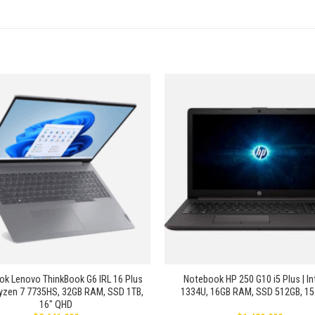
Añadir
a la
lista de
deseos
+
k Lenovo ThinkBook G6 IRL 16 Plus
Notebook HP 250 G10 i5 Plus | Int
yzen 7 7735HS, 32GB RAM, SSD 1TB,
1334U, 16GB RAM, SSD 512GB, 15
16″ QHD