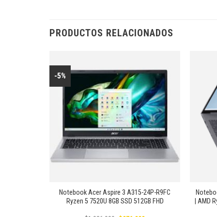
PRODUCTOS RELACIONADOS
-5%
Añadir
Añadir
a la
a la
lista de
lista de
deseos
deseos
+
+
ntium N5030,
Notebook Acer Aspire 3 A315-24P-R9FC
Noteboo
 14″ HD,
Ryzen 5 7520U 8GB SSD 512GB FHD
| AMD R