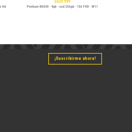
$
629.999
6 Hd
Pentium N5030 - 4gb - ssd 256gb - 156 FHD - W11
¡Suscribirme ahora!