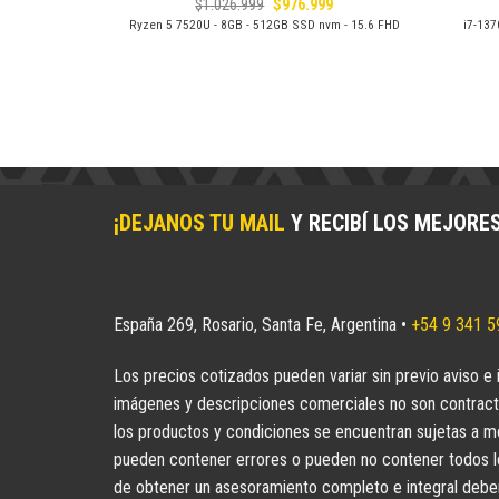
El
El
$
1.026.999
$
976.999
precio
precio
m - 14Hd - Win
Ryzen 5 7520U - 8GB - 512GB SSD nvm - 15.6 FHD
i7-13
original
actual
era:
es:
$1.026.999.
$976.999.
¡DEJANOS TU MAIL
Y RECIBÍ LOS MEJORE
España 269, Rosario, Santa Fe, Argentina •
+54 9 341 
Los precios cotizados pueden variar sin previo aviso e 
imágenes y descripciones comerciales no son contract
los productos y condiciones se encuentran sujetas a mo
pueden contener errores o pueden no contener todos los
de obtener un asesoramiento completo e integral deberá