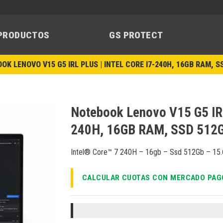
PRODUCTOS
GS PROTECT
OK LENOVO V15 G5 IRL PLUS | INTEL CORE I7-240H, 16GB RAM, SS
Notebook Lenovo V15 G5 IRL 
240H, 16GB RAM, SSD 512GB
Añadir
a la
Intel® Core™ 7 240H – 16gb – Ssd 512Gb – 15
lista de
deseos
CALCULAR CUOTAS CON MERCADO PAG