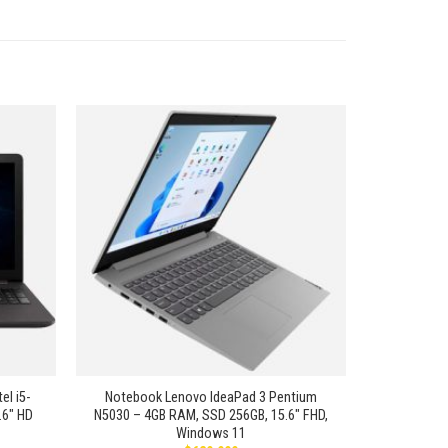
Añadir
Añadir
a la
a la
lista de
lista de
deseos
deseos
+
el i5-
Notebook Lenovo IdeaPad 3 Pentium
.6″ HD
N5030 – 4GB RAM, SSD 256GB, 15.6″ FHD,
Windows 11