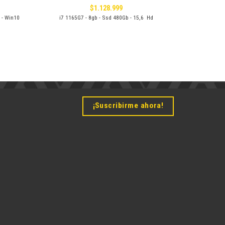
$
1.128.999
l - Win10
i7 1165G7 - 8gb - Ssd 480Gb - 15,6 Hd
¡Suscribirme ahora!