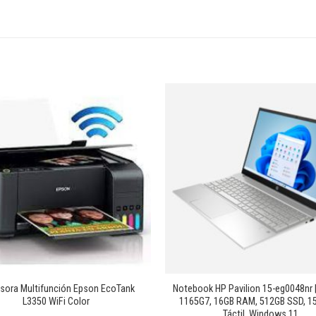
Añadir
a la
lista de
deseos
+
sora Multifunción Epson EcoTank
Notebook HP Pavilion 15-eg0048nr | 
L3350 WiFi Color
1165G7, 16GB RAM, 512GB SSD, 15
Táctil, Windows 11