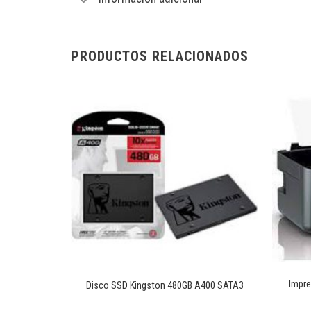
PRODUCTOS RELACIONADOS
Añadir
Añadir
a la
a la
lista de
lista de
deseos
deseos
+
+
Impre
Dr4 -DDR5
Disco SSD Kingston 480GB A400 SATA3