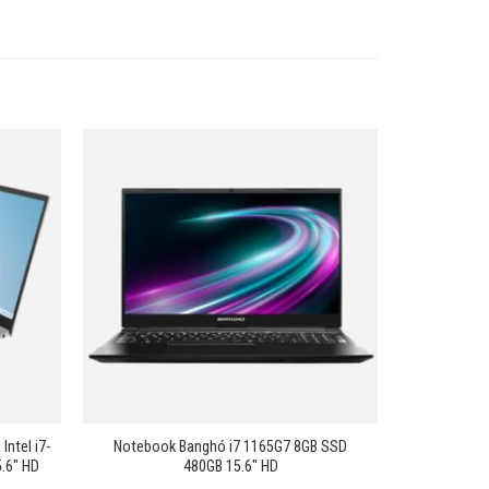
Añadir
Añadir
a la
a la
lista de
lista de
deseos
deseos
+
Intel i7-
Notebook Banghó i7 1165G7 8GB SSD
.6″ HD
480GB 15.6″ HD