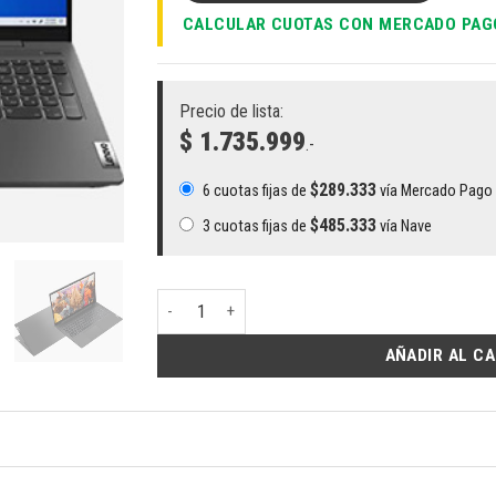
CALCULAR CUOTAS CON MERCADO PAG
Precio de lista:
$ 1.735.999
.-
$
289.333
6 cuotas fijas de
vía Mercado Pago
$
485.333
3 cuotas fijas de
vía Nave
Notebook Lenovo IP3 i5 PLUS Touch | Intel i5-123
AÑADIR AL C