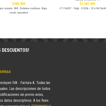
$
585.999
$
1.587.999
por minuto. Wifi. Sistema continuo. Bajo
i7-1165G7 - 16gb - 512Gb - 15.6 Hd Tacti
costo operativo
S DESCUENTOS!
5949664
incluyen IVA - Factura A. Todas las
uales. Las descripciones de todos
dificaciones sin previo aviso,
 datos descriptivos. A los fines