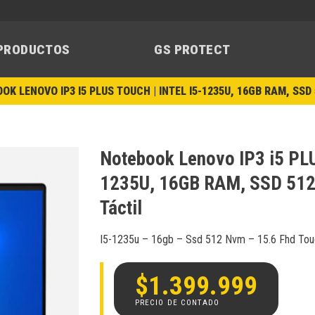
PRODUCTOS
GS PROTECT
OK LENOVO IP3 I5 PLUS TOUCH | INTEL I5-1235U, 16GB RAM, SSD
Notebook Lenovo IP3 i5 PLUS
1235U, 16GB RAM, SSD 512
Añadir
Táctil
a la
lista de
deseos
I5-1235u – 16gb – Ssd 512 Nvm – 15.6 Fhd Touc
$
1.399.999