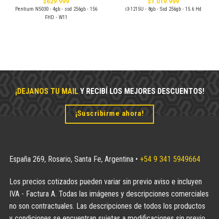
$
629.999
$
1.019.999
Pentium N5030 - 4gb - ssd 256gb - 156
i3-1215U - 8gb - Ssd 256gb - 15.6 Hd
FHD - W11
¡DEJANOS TU MAIL
Y RECIBÍ LOS MEJORES DESCUENTOS!
¡Suscribirme ahora!
España 269, Rosario, Santa Fe, Argentina •
+54 9 341 5949664
Los precios cotizados pueden variar sin previo aviso e incluyen
IVA - Factura A. Todas las imágenes y descripciones comerciales
no son contractuales. Las descripciones de todos los productos
y condiciones se encuentran sujetas a modificaciones sin previo