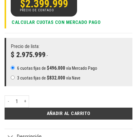
$
2.399.999
CALCULAR CUOTAS CON MERCADO PAGO
Precio de lista:
$ 2.975.999
.-
$
496.000
6 cuotas fijas de
vía Mercado Pago
$
832.000
3 cuotas fijas de
vía Nave
Notebook HP Victus 15 Ryzen 7 7445HS 16GB 512GB RTX 4050 144Hz ca
AÑADIR AL CARRITO
Descripción