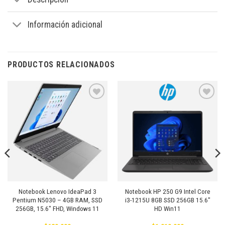
Información adicional
PRODUCTOS RELACIONADOS
Añadir
Añadir
a la
a la
lista de
lista de
deseos
deseos
Notebook Lenovo IdeaPad 3
Notebook HP 250 G9 Intel Core
Pentium N5030 – 4GB RAM, SSD
i3-1215U 8GB SSD 256GB 15.6″
256GB, 15.6″ FHD, Windows 11
HD Win11