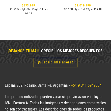
$
873.999
$
1.019.999
i3-1125G4 - 8gb - Ssd 256gb - 14 Hd -
i3-1215U - 8gb - Ssd 256gb - 15.6 Hd
Win10
.999.
¡DEJANOS TU MAIL
Y RECIBÍ LOS MEJORES DESCUENTOS!
¡Suscribirme ahora!
España 269, Rosario, Santa Fe, Argentina •
+54 9 341 5949664
Los precios cotizados pueden variar sin previo aviso e incluyen
IVA - Factura A. Todas las imágenes y descripciones comerciales
no son contractuales. Las descripciones de todos los productos