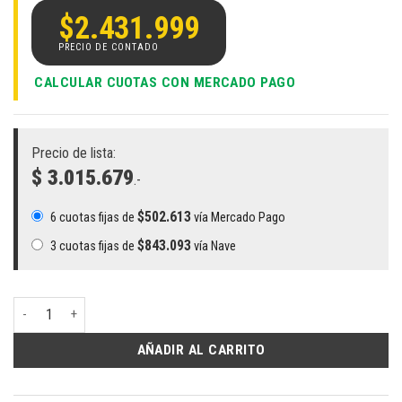
$
2.431.999
CALCULAR CUOTAS CON MERCADO PAGO
Precio de lista:
$ 3.015.679
.-
$
502.613
6 cuotas fijas de
vía Mercado Pago
$
843.093
3 cuotas fijas de
vía Nave
Notebook HP Victus 15-fb2082 Plus Ryzen 5 8645HS 16GB ddr5 RTX 405
AÑADIR AL CARRITO