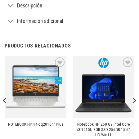
Descripción
Información adicional
PRODUCTOS RELACIONADOS
Añadir
Añadir
a la
a la
lista de
lista de
deseos
deseos
Notebook HP 250 G9 Intel Core
NOTEBOOK HP 14-dq2010nr Plus
i3-1215U 8GB SSD 256GB 15.6″
HD Win11