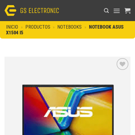
Saltar
al
contenido
INICIO
»
PRODUCTOS
»
NOTEBOOKS
»
NOTEBOOK ASUS
X1504 I5
Añadir
a la
lista de
deseos