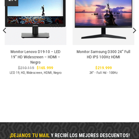
a la
a la
lista de
lista de
deseos
deseos
Monitor Lenovo D19-10 – LED
Monitor Samsung D300 24” Full
19″ HD Widescreen – HDMI –
HD IPS 100Hz HDMI
Negro
El
El
$
210.119
$
165.999
$
219.999
precio
precio
LED 19, HD, Widescreen, HDMI, Negro
24" - Full Hd - 100Hz
original
actual
era:
es:
$210.119.
$165.999.
¡DEJANOS TU MAIL
Y RECIBÍ LOS MEJORES DESCUENTOS!