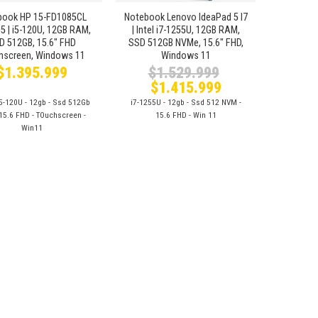
book HP 15-FD1085CL
Notebook Lenovo IdeaPad 5 I7
5 | i5-120U, 12GB RAM,
| Intel i7-1255U, 12GB RAM,
D 512GB, 15.6″ FHD
SSD 512GB NVMe, 15.6″ FHD,
hscreen, Windows 11
Windows 11
$
1.395.999
$
1.529.999
El
El
$
1.415.999
precio
precio
5-120U - 12gb - Ssd 512Gb
i7-1255U - 12gb - Ssd 512 NVM -
original
actual
era:
es:
15.6 FHD - TOuchscreen -
15.6 FHD - Win 11
$1.529.999.
$1.415.999.
Win11