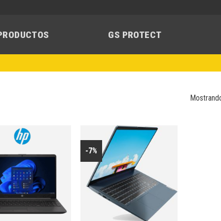
PRODUCTOS
GS PROTECT
Mostrando
-7%
Añadir
Añadir
a la
a la
lista de
lista de
deseos
deseos
+