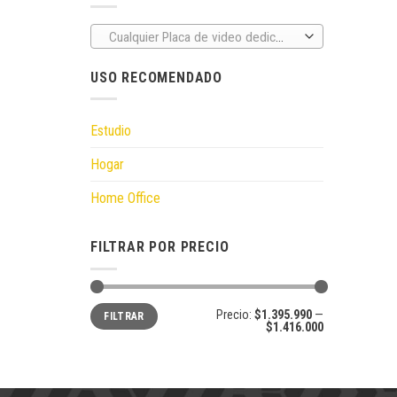
Cualquier Placa de video dedicada
USO RECOMENDADO
Estudio
Hogar
Home Office
FILTRAR POR PRECIO
Precio
Precio
Precio:
$1.395.990
—
FILTRAR
mínimo
máximo
$1.416.000